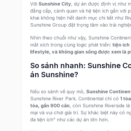
Với
Sunshine City
, dự án được định vị như 
đẳng cấp, cảnh quan và hệ tiện ích gắn với
khai không hiện hết danh mục chi tiết như Ri
Sunshine Group đặt trọng tâm vào trải nghiệ
Nhìn theo chuỗi như vậy, Sunshine Continent
mắt xích trong cùng logic phát triển:
tiện íc
lifestyle, và không gian sống được xem là 
So sánh nhanh: Sunshine Co
án Sunshine?
Nếu so sánh về quy mô,
Sunshine Continen
Sunshine River Park. Continental chỉ có
1 tò
tòa, gần 900 căn
, còn Sunshine Riverside l
mại và vui chơi giải trí. Sự khác biệt này có 
đa tiện ích” như các dự án lớn hơn.