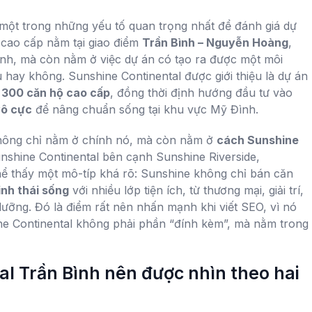
một trong những yếu tố quan trọng nhất để đánh giá dự
 cao cấp nằm tại giao điểm
Trần Bình – Nguyễn Hoàng
,
Đình, mà còn nằm ở việc dự án có tạo ra được một môi
u hay không. Sunshine Continental được giới thiệu là dự án
n 300 căn hộ cao cấp
, đồng thời định hướng đầu tư vào
vô cực
để nâng chuẩn sống tại khu vực Mỹ Đình.
không chỉ nằm ở chính nó, mà còn nằm ở
cách Sunshine
unshine Continental bên cạnh Sunshine Riverside,
thể thấy một mô-típ khá rõ: Sunshine không chỉ bán căn
inh thái sống
với nhiều lớp tiện ích, từ thương mại, giải trí,
ưỡng. Đó là điểm rất nên nhấn mạnh khi viết SEO, vì nó
ine Continental không phải phần “đính kèm”, mà nằm trong
al Trần Bình nên được nhìn theo hai