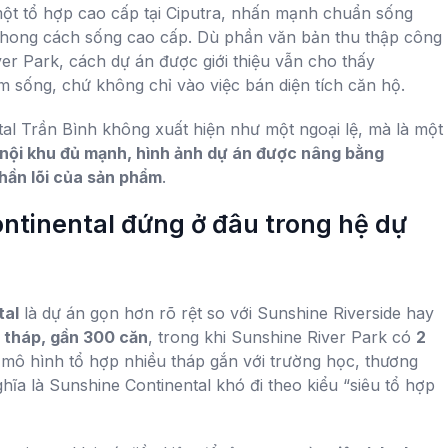
một tổ hợp cao cấp tại Ciputra, nhấn mạnh chuẩn sống
 phong cách sống cao cấp. Dù phần văn bản thu thập công
ver Park, cách dự án được giới thiệu vẫn cho thấy
m sống, chứ không chỉ vào việc bán diện tích căn hộ.
al Trần Bình không xuất hiện như một ngoại lệ, mà là một
h nội khu đủ mạnh, hình ảnh dự án được nâng bằng
phần lõi của sản phẩm
.
ntinental đứng ở đâu trong hệ dự
tal
là dự án gọn hơn rõ rệt so với Sunshine Riverside hay
a tháp, gần 300 căn
, trong khi Sunshine River Park có
2
à mô hình tổ hợp nhiều tháp gắn với trường học, thương
nghĩa là Sunshine Continental khó đi theo kiểu “siêu tổ hợp