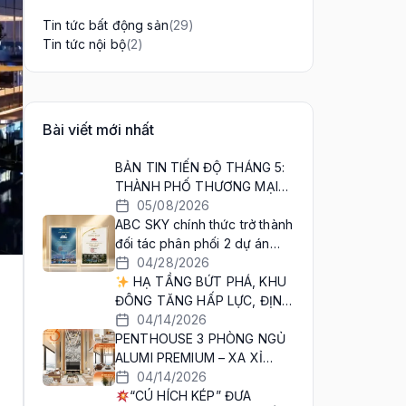
(29)
Tin tức bất động sản
(2)
Tin tức nội bộ
Bài viết mới nhất
BẢN TIN TIẾN ĐỘ THÁNG 5:
THÀNH PHỐ THƯƠNG MẠI
SÔI ĐỘNG TẠI PHÍA TÂY HÀ
05/08/2026
NỘI ĐANG DẦN HIỆN DIỆN!
ABC SKY chính thức trở thành
đối tác phân phối 2 dự án
đẳng cấp: Noble Palace
04/28/2026
Long Biên & Noble Crystal
HẠ TẦNG BỨT PHÁ, KHU
Long Biên WorldHotels
ĐÔNG TĂNG HẤP LỰC, ĐỊNH
Residence
HÌNH CỰC TĂNG TRƯỞNG
04/14/2026
MỚI
PENTHOUSE 3 PHÒNG NGỦ
ALUMI PREMIUM – XA XỈ
KHÔNG CÒN XA VỜI
04/14/2026
“CÚ HÍCH KÉP” ĐƯA