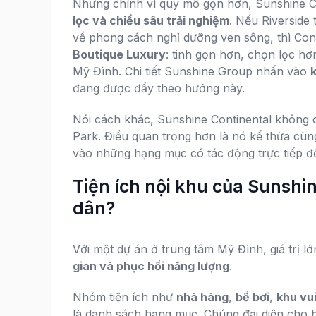
Nhưng chính vì quy mô gọn hơn, Sunshine Con
lọc và chiều sâu trải nghiệm
. Nếu Riverside 
về phong cách nghỉ dưỡng ven sông, thì Cont
Boutique Luxury
: tinh gọn hơn, chọn lọc hơ
Mỹ Đình. Chi tiết Sunshine Group nhấn vào
đang được đẩy theo hướng này.
Nói cách khác, Sunshine Continental không c
Park. Điều quan trọng hơn là nó kế thừa cùn
vào những hạng mục có tác động trực tiếp đ
Tiện ích nội khu của Sunshin
dân?
Với một dự án ở trung tâm Mỹ Đình, giá trị lớ
gian và phục hồi năng lượng
.
Nhóm tiện ích như
nhà hàng
,
bể bơi
,
khu vui
là danh sách hạng mục. Chúng đại diện cho ba