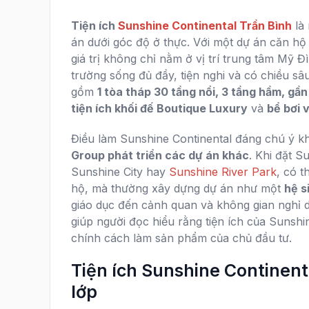
Tiện ích
Sunshine Continental Trần Bình
là 
án dưới góc độ ở thực. Với một dự án căn hộ
giá trị không chỉ nằm ở vị trí trung tâm Mỹ 
trường sống đủ đầy, tiện nghi và có chiều sâ
gồm
1 tòa tháp 30 tầng nổi, 3 tầng hầm, gầ
tiện ích khối đế Boutique Luxury
và
bể bơi 
Điều làm Sunshine Continental đáng chú ý 
Group phát triển các dự án khác
. Khi đặt S
Sunshine City hay
Sunshine River Park
, có 
hộ, mà thường xây dựng dự án như một
hệ s
giáo dục đến cảnh quan và không gian nghỉ d
giúp người đọc hiểu rằng tiện ích của Sunsh
chính cách làm sản phẩm của chủ đầu tư.
Tiện ích Sunshine Continent
lớp