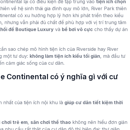
tinental lại có điều kiện để tập trung vào
tiện ích chọn
thiên về hệ sinh thái gia đình quy mô lớn, River Park thiên
inental có xu hướng hợp lý hơn khi phát triển theo kiểu
n, nhưng vẫn phải đủ chất để phù hợp với vị trí trung tâm
khối đế Boutique Luxury
và
bể bơi vô cực
cho thấy dự án
ần sao chép mô hình tiện ích của Riverside hay River
g một tư duy:
không làm tiện ích kiểu tối giản
, mà đầu tư
ến cảm giác sống của cư dân.
e Continental có ý nghĩa gì với cư
n nhất của tiện ích nội khu là
giúp cư dân tiết kiệm thời
 chơi trẻ em
,
sân chơi thể thao
không nên hiểu đơn giản
 nhu cầu rất thật của cư dân đô thị hiện đại: thư giãn,