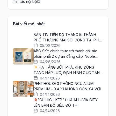
(2)
Tin tức nội bộ
Bài viết mới nhất
BẢN TIN TIẾN ĐỘ THÁNG 5: THÀNH
PHỐ THƯƠNG MẠI SÔI ĐỘNG TẠI PHÍA
TÂY HÀ NỘI ĐANG DẦN HIỆN DIỆN!
05/08/2026
ABC SKY chính thức trở thành đối tác
phân phối 2 dự án đẳng cấp: Noble
Palace Long Biên & Noble Crystal Long
04/28/2026
Biên WorldHotels Residence
HẠ TẦNG BỨT PHÁ, KHU ĐÔNG
TĂNG HẤP LỰC, ĐỊNH HÌNH CỰC TĂNG
TRƯỞNG MỚI
04/14/2026
PENTHOUSE 3 PHÒNG NGỦ ALUMI
PREMIUM – XA XỈ KHÔNG CÒN XA VỜI
04/14/2026
“CÚ HÍCH KÉP” ĐƯA ALLUVIA CITY
LÊN BẢN ĐỒ SIÊU ĐÔ THỊ
04/14/2026