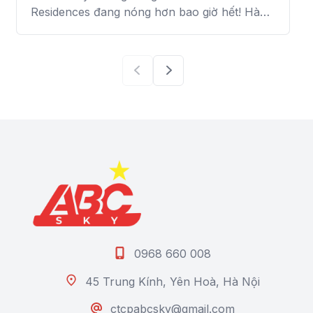
Residences đang nóng hơn bao giờ hết! Hàng
ngàn công nhân và máy móc đang nỗ lực
đưa “Châu Âu thu nhỏ” về đích đúng lộ trình.
1.201 CĂN ĐÃ CẤT NÓC: Bức tranh đô thị
sầm uất đã hiện rõ […]
0968 660 008
45 Trung Kính, Yên Hoà, Hà Nội
ctcpabcsky@gmail.com