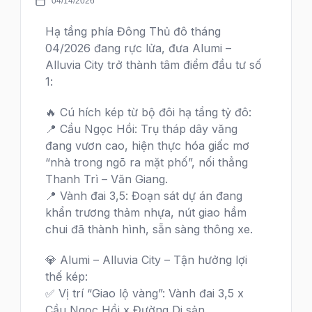
04/14/2026
Hạ tầng phía Đông Thủ đô tháng
04/2026 đang rực lửa, đưa Alumi –
Alluvia City trở thành tâm điểm đầu tư số
1:
🔥 Cú hích kép từ bộ đôi hạ tầng tỷ đô:
📍 Cầu Ngọc Hồi: Trụ tháp dây văng
đang vươn cao, hiện thực hóa giấc mơ
“nhà trong ngõ ra mặt phố”, nối thẳng
Thanh Trì – Văn Giang.
📍 Vành đai 3,5: Đoạn sát dự án đang
khẩn trương thảm nhựa, nút giao hầm
chui đã thành hình, sẵn sàng thông xe.
💎 Alumi – Alluvia City – Tận hưởng lợi
thế kép:
✅ Vị trí “Giao lộ vàng”: Vành đai 3,5 x
Cầu Ngọc Hồi x Đường Di sản.