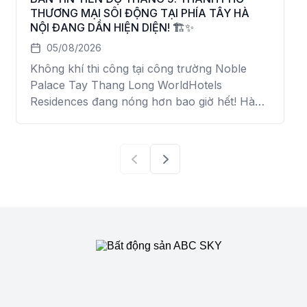
THƯƠNG MẠI SÔI ĐỘNG TẠI PHÍA TÂY HÀ
NỘI ĐANG DẦN HIỆN DIỆN! 🏗️✨
05/08/2026
Không khí thi công tại công trường Noble
Palace Tay Thang Long WorldHotels
Residences đang nóng hơn bao giờ hết! Hàng
ngàn công nhân và máy móc đang nỗ lực
đưa “Châu Âu thu nhỏ” về đích đúng lộ trình.
🔥 1.201 CĂN ĐÃ CẤT NÓC: Bức tranh đô thị
sầm uất đã hiện rõ […]